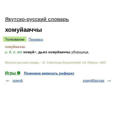
Якутско-русский словарь
хомуйааччы
Толкование
Перевод
хомуйааччы
и. д. л. от
хомуй
=;
дьиэ хомуйааччы
уборщица.
Якутско-русский словарь. - М.: Советская Энциклопедия
.
К.К. Юдахин
.
1965
.
Игры ⚽
Поможем написать реферат
хомуй
хомуйбахтаа